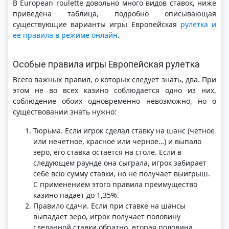
В European roulette довольно много видов ставок, ниже
приведена таблица, подробно описывающая
существующие варианты игры Европейская
рулетка и
ее правила в режиме онлайн
.
Особые правила игры Европейская рулетка
Всего важных правил, о которых следует знать, два. При
этом не во всех казино соблюдается одно из них,
соблюдение обоих одновременно невозможно, но о
существовании знать нужно:
Тюрьма. Если игрок сделал ставку на шанс (четное
или нечетное, красное или черное…) и выпало
зеро, его ставка остается на столе. Если в
следующем раунде она сыграла, игрок забирает
себе всю сумму ставки, но не получает выигрыш.
С применением этого правила преимущество
казино падает до 1,35%.
Правило сдачи. Если при ставке на шансы
выпадает зеро, игрок получает половину
сделанной ставки обратно, вторая половина