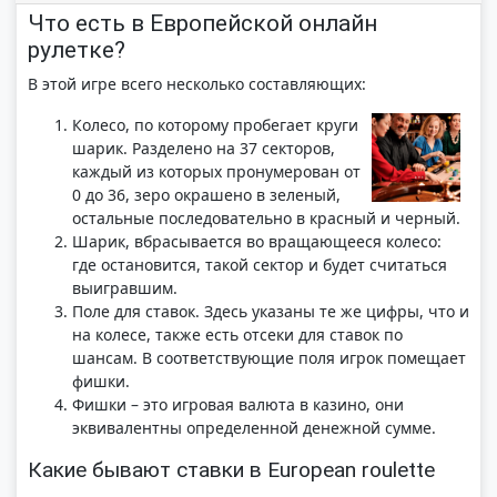
Что есть в Европейской онлайн
рулетке?
В этой игре всего несколько составляющих:
Колесо, по которому пробегает круги
шарик. Разделено на 37 секторов,
каждый из которых пронумерован от
0 до 36, зеро окрашено в зеленый,
остальные последовательно в красный и черный.
Шарик, вбрасывается во вращающееся колесо:
где остановится, такой сектор и будет считаться
выигравшим.
Поле для ставок. Здесь указаны те же цифры, что и
на колесе, также есть отсеки для ставок по
шансам. В соответствующие поля игрок помещает
фишки.
Фишки – это игровая валюта в казино, они
эквивалентны определенной денежной сумме.
Какие бывают ставки в European roulette