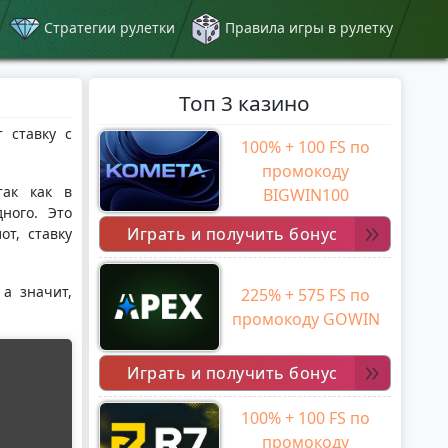
Стратегии рулетки
Правила игры в рулетку
Топ 3 казино
 ставку с
100% + 100 FS по
промокоду
так как в
BIGWIN100
ного. Это
Играть и получить бонус
т, ставку
 а значит,
225% + 575 FS по
промокоду GOWIN
Играть и получить бонус
100% + 100 FS по
промокоду