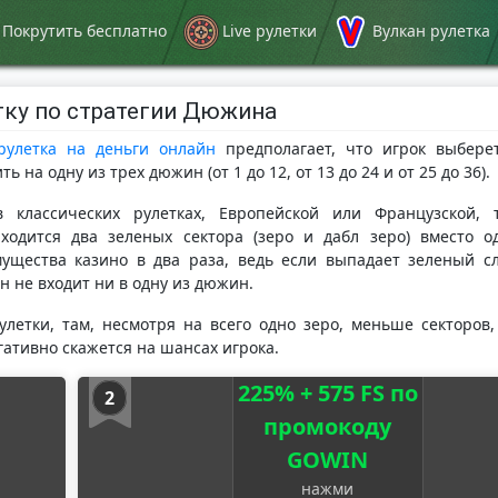
Покрутить бесплатно
Live рулетки
Вулкан рулетка
тку по стратегии Дюжина
рулетка на деньги онлайн
предполагает, что игрок выберет
ть на одну из трех дюжин (от 1 до 12, от 13 до 24 и от 25 до 36).
в классических рулетках, Европейской или Французской, 
ходится два зеленых сектора (зеро и дабл зеро) вместо од
щества казино в два раза, ведь если выпадает зеленый сло
он не входит ни в одну из дюжин.
летки, там, несмотря на всего одно зеро, меньше секторов,
гативно скажется на шансах игрока.
225% + 575 FS по
2
промокоду
GOWIN
нажми