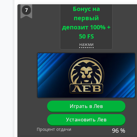
Бонус на
7
первый
депозит 100% +
50 FS
нажми
Играть в Лев
Установить Лев
Процент отдачи
96 %