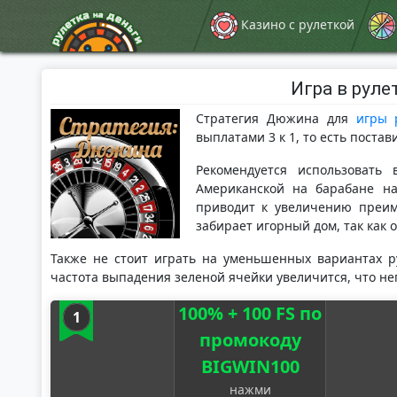
Казино с рулеткой
Игра в руле
Стратегия Дюжина для
игры 
выплатами 3 к 1, то есть постави
Рекомендуется использовать 
Американской на барабане на
приводит к увеличению преиму
забирает игорный дом, так как 
Также не стоит играть на уменьшенных вариантах ру
частота выпадения зеленой ячейки увеличится, что не
100% + 100 FS по
1
промокоду
BIGWIN100
нажми